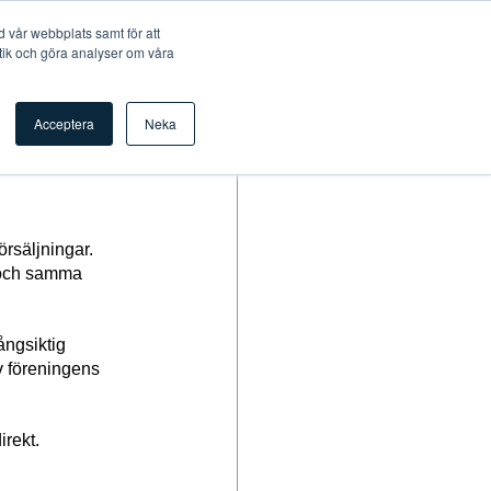
 vår webbplats samt för att
tik och göra analyser om våra
er
Mer
Logga in
Acceptera
Neka
rsäljningar. 
 och samma 
ngsiktig 
v föreningens 
rekt. 