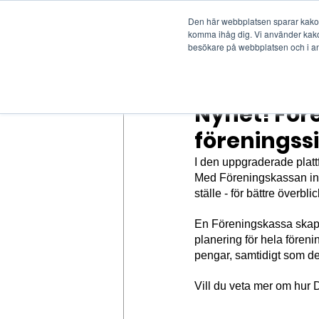
Den här webbplatsen sparar kakor 
komma ihåg dig. Vi använder kakor
Plattfor
besökare på webbplatsen och i a
Nyhet! För
föreningss
I den uppgraderade plattf
Med Föreningskassan int
ställe - för bättre överbl
En Föreningskassa skapa
planering för hela föreni
pengar, samtidigt som det
Vill du veta mer om hur 