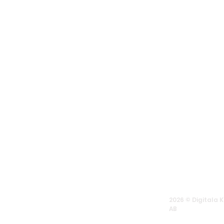
Nyhet! Låsta belopp för
Blekholmsterrassen 36, 11
QR-koder
Stockholm
2026 © Digitala K
AB