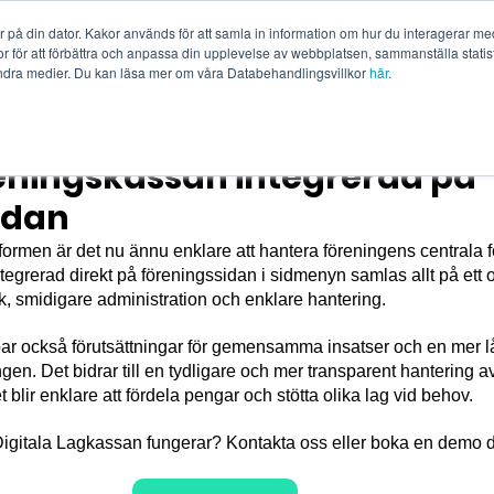
på din dator. Kakor används för att samla in information om hur du interagerar med
 för att förbättra och anpassa din upplevelse av webbplatsen, sammanställa statis
men
Kom igång
Priser
Referenser
Resurs
ndra medier. Du kan läsa mer om våra Databehandlingsvillkor
här.
eningskassan integrerad på
idan
ormen är det nu ännu enklare att hantera föreningens centrala fö
egrerad direkt på föreningssidan i sidmenyn samlas allt på ett
ick, smidigare administration och enklare hantering.
r också förutsättningar för gemensamma insatser och en mer lå
ngen. Det bidrar till en tydligare och mer transparent hantering a
 blir enklare att fördela pengar och stötta olika lag vid behov.
Digitala Lagkassan fungerar? Kontakta oss eller boka en demo di